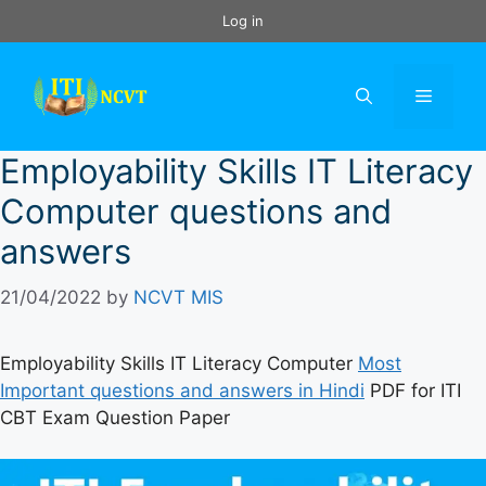
Skip
Log in
to
content
Menu
Employability Skills IT Literacy
Computer questions and
answers
21/04/2022
by
NCVT MIS
Employability Skills IT Literacy Computer
Most
Important questions and answers in Hindi
PDF for ITI
CBT Exam Question Paper