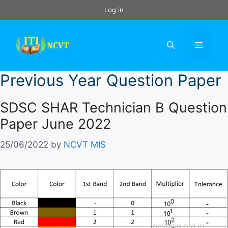
Skip
Log in
to
content
Menu
Previous Year Question Paper
SDSC SHAR Technician B Question
Paper June 2022
25/06/2022
by
NCVT MIS