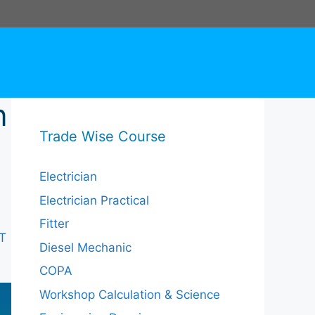
n
Trade Wise Course
Electrician
Electrician Practical
Fitter
VT
Diesel Mechanic
COPA
Workshop Calculation & Science