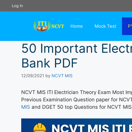
Skip
Log in
to
content
Home
Mock Test
P
50 Important Elect
Bank PDF
12/09/2021
by
NCVT MIS
NCVT MIS ITI Electrician Theory Exam Most Im
Previous Examination Question paper for NC
MIS
and DGET 50 top Questions for NCVT MIS 