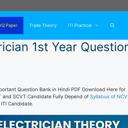
YQ Paper
Trade Theory
ITI Practical
rician 1st Year Questio
portant Question Bank in Hindi PDF Download Here for
VT and SCVT Candidate Fully Depend of
Syllabus of NC
ITI Candidate.