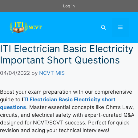
Skip
Log in
to
content
Menu
ITI Electrician Basic Electricity
Important Short Questions
04/04/2022
by
NCVT MIS
Boost your exam preparation with our comprehensive
guide to
I
TI Electrician Basic Electricity short
questions
. Master essential concepts like Ohm’s Law,
circuits, and electrical safety with expert-curated Q&A
designed for NCVT/SCVT success. Perfect for quick
revision and acing your technical interviews!