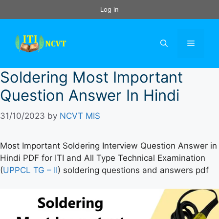
Skip
Log in
to
content
Menu
Soldering Most Important
Question Answer In Hindi
31/10/2023
by
NCVT MIS
Most Important Soldering Interview Question Answer in
Hindi PDF for ITI and All Type Technical Examination
(
UPPCL TG – II
) soldering questions and answers pdf