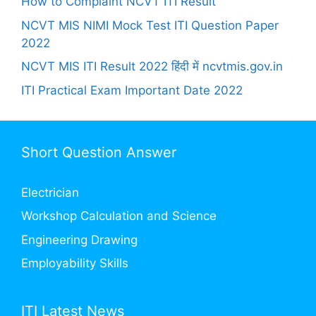
How to Complaint NCVT ITI Result
NCVT MIS NIMI Mock Test ITI Question Paper
2022
NCVT MIS ITI Result 2022 हिंदी में ncvtmis.gov.in
ITI Practical Exam Important Date 2022
Short Question Answer
Electrician
Workshop Calculation and Science
Engineering Drawing
Employability Skills
ITI Latest News