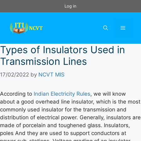
Skip
Log in
to
content
Menu
Types of Insulators Used in
Transmission Lines
17/02/2022
by
NCVT MIS
According to
Indian Electricity Rules
, we will know
about a good overhead line insulator, which is the most
commonly used insulator for the transmission and
distribution of electrical power. Generally, insulators are
made of porcelain and toughened glass. Insulators,
poles And they are used to support conductors at
power sub-stations. Voltage grading of an insulator