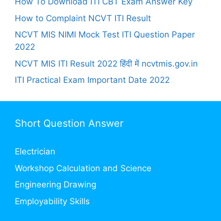
How To Download ITI CBT Exam Answer Key
How to Complaint NCVT ITI Result
NCVT MIS NIMI Mock Test ITI Question Paper
2022
NCVT MIS ITI Result 2022 हिंदी में ncvtmis.gov.in
ITI Practical Exam Important Date 2022
Short Question Answer
Electrician
Workshop Calculation and Science
Engineering Drawing
Employability Skills