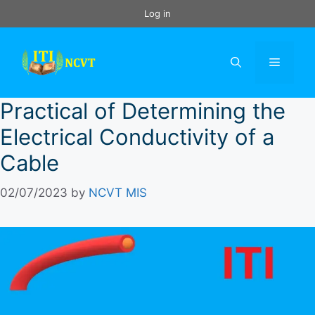
Skip
Log in
to
content
Menu
Practical of Determining the
Electrical Conductivity of a
Cable
02/07/2023
by
NCVT MIS