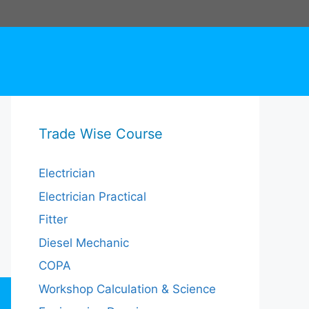
Trade Wise Course
Electrician
Electrician Practical
Fitter
Diesel Mechanic
COPA
Workshop Calculation & Science