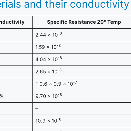
rials and their conductivity
nductivity
Specific Resistance 20° Temp
-8
2.44 x 10
-8
1.59 x 10
-8
4.04 x 10
-8
2.65 x 10
-7
˜ 0.6 x 0.9 x 10
-8
5%
9.70 x 10
–
-8
10.9 x 10