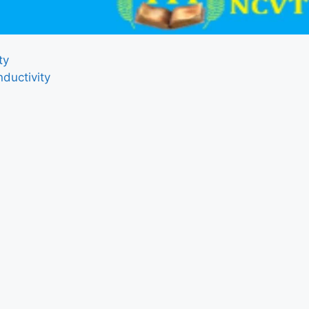
ty
nductivity