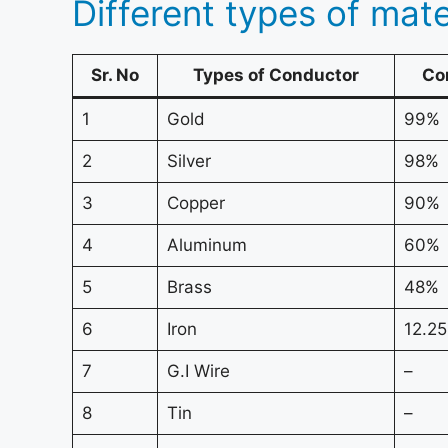
Different types of mate
Sr. No
Types of Conductor
Co
1
Gold
99%
2
Silver
98%
3
Copper
90%
4
Aluminum
60%
5
Brass
48%
6
Iron
12.2
7
G.I Wire
–
8
Tin
–