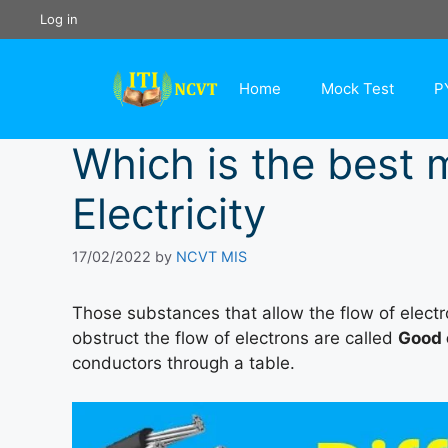
Skip
Log in
to
content
Home
Mock Test
P
Which is the best 
Electricity
17/02/2022
by
NCVT MIS
Those substances that allow the flow of elect
obstruct the flow of electrons are called
Good 
conductors through a table.