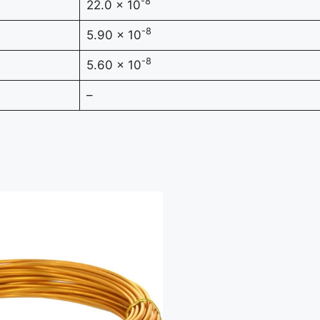
-8
22.0 x 10
-8
5.90 x 10
-8
5.60 x 10
–