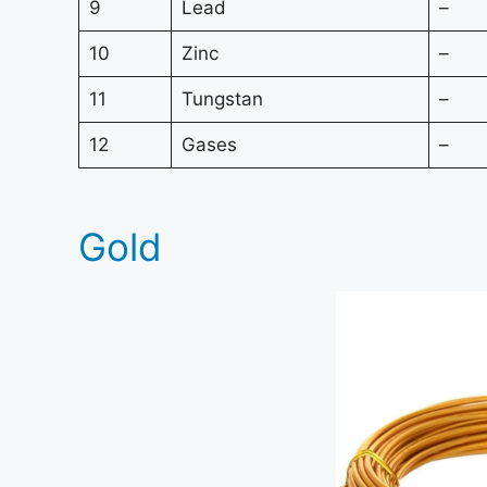
9
Lead
–
10
Zinc
–
11
Tungstan
–
12
Gases
–
Gold