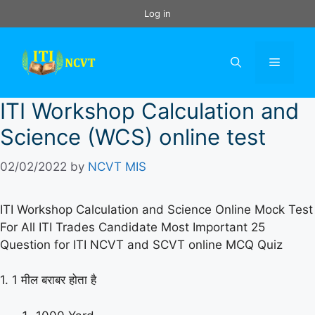
Skip
Log in
to
content
Menu
ITI Workshop Calculation and
Science (WCS) online test
02/02/2022
by
NCVT MIS
ITI Workshop Calculation and Science Online Mock Test
For All ITI Trades Candidate Most Important 25
Question for ITI NCVT and SCVT online MCQ Quiz
1. 1 मील बराबर होता है