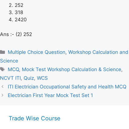
252
318
2420
Ans :- (2) 252
Categories
Multiple Choice Question
,
Workshop Calculation and
Science
Tags
MCQ
,
Mock Test Workshop Calculation & Science
,
NCVT ITI
,
Quiz
,
WCS
ITI Electrician Occupational Safety and Health MCQ
Electrician First Year Mock Test Set 1
Trade Wise Course