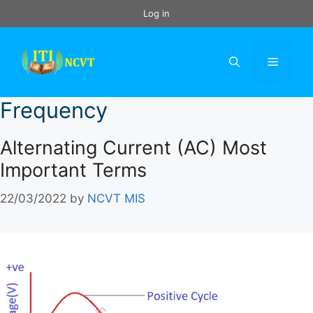
Skip
Log in
to
content
Menu
Frequency
Alternating Current (AC) Most
Important Terms
22/03/2022
by
NCVT MIS