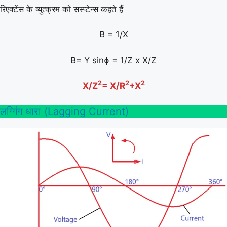
रिएक्टेंस के व्युत्क्रम को सस्प्टेन्स कहते हैं
B = 1/X
B= Y sinɸ = 1/Z x X/Z
2
2
2
X/Z
= X/R
+X
लग्गिंग धारा (Lagging Current)