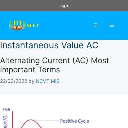
Skip
Log in
to
content
Menu
Instantaneous Value AC
Alternating Current (AC) Most
Important Terms
22/03/2022
by
NCVT MIS