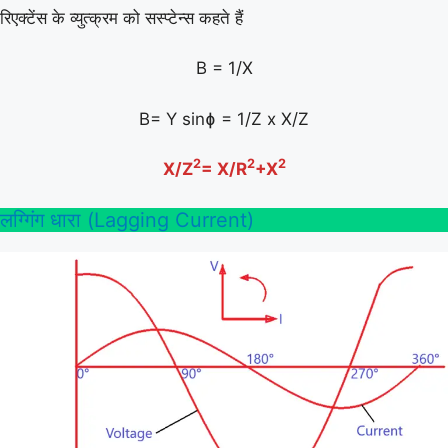
रिएक्टेंस के व्युत्क्रम को सस्प्टेन्स कहते हैं
B = 1/X
B= Y sinɸ = 1/Z x X/Z
2
2
2
X/Z
= X/R
+X
लग्गिंग धारा (Lagging Current)